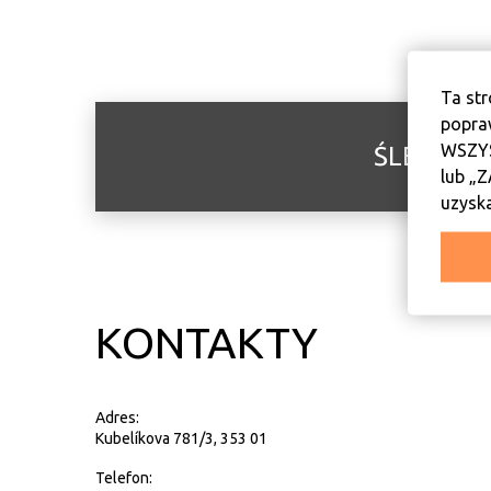
Ta str
popra
WSZYS
ŚLEDŹ N
lub „
uzyska
KONTAKTY
Adres:
Kubelíkova 781/3, 353 01
Telefon: