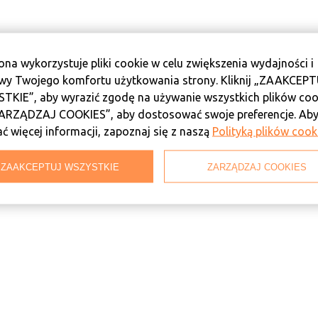
ona wykorzystuje pliki cookie w celu zwiększenia wydajności i
wy Twojego komfortu użytkowania strony. Kliknij „ZAAKCEP
TKIE”, aby wyrazić zgodę na używanie wszystkich plików coo
AS NA PORTALACH SPOŁECZNOŚCIOWYC
ZARZĄDZAJ COOKIES”, aby dostosować swoje preferencje. Ab
ć więcej informacji, zapoznaj się z naszą
Polityką plików cook
ZAAKCEPTUJ WSZYSTKIE
ZARZĄDZAJ COOKIES