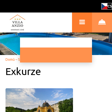
CS
Domů
–
Služby
–
Exkurze
Exkurze