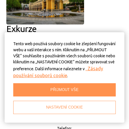
Exkurze
Tento web používá soubory cookie ke zlepšení fungování
Prohlídky rádi uspořádáme ve vámi zvoleném termínu a čase a
webu a vaší interakce s ním. Kliknutím na „PŘIJMOUT
přizpůsobíme témata dle věku skupiny. Prohlídku zajistíme v
VŠE“ souhlasíte s používáním všech souborů cookie nebo
těchto jazycích: česky, anglicky, rusky, německy, francouzsky.
kliknutím na „NASTAVENÍ COOKIE“ můžete spravovat své
. Zásady
preference. Další informace naleznete v
používání souborů cookie
.
PŘIJMOUT VŠE
KONTAKT
NASTAVENÍ COOKIE
Adresa:
Kubelíkova 781/3, 353 01 Mariánské Lázně
Telefon: