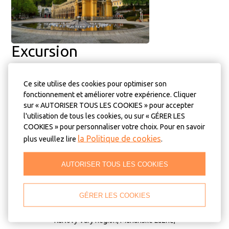
Excursion
Nous sommes heureux d'organiser des visites à la date et à
Ce site utilise des cookies pour optimiser son
l'heure de votre choix et d'adapter les sujets en fonction de l'âge
fonctionnement et améliorer votre expérience. Cliquer
du groupe. Nous organiserons la visite dans les langues
sur « AUTORISER TOUS LES COOKIES » pour accepter
suivantes: Tchèque, Anglais, Russe, Allemand, Français.
l'utilisation de tous les cookies, ou sur « GÉRER LES
COOKIES » pour personnaliser votre choix. Pour en savoir
la Politique de cookies
plus veuillez lire
.
AUTORISER TOUS LES COOKIES
CONTACTS
GÉRER LES COOKIES
Adresse:
Karlovy Vary Region, Mariánské Lázně,